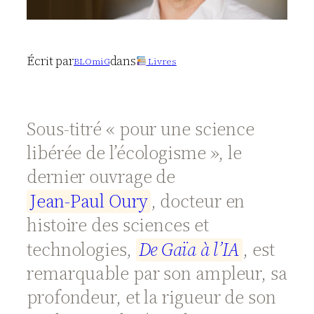
Écrit par
dans
BLOmiG
Livres
Sous-titré « pour une science
libérée de l’écologisme », le
dernier ouvrage de
J
e
a
n
-
P
a
u
l
O
u
r
y
, docteur en
histoire des sciences et
technologies,
D
e
G
a
ï
a
à
l
’
I
A
, est
remarquable par son ampleur, sa
profondeur, et la rigueur de son