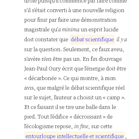
drôle puisqu’il commence par faire comme
s’il s’était converti à une nouvelle religion
pour finir par faire une démonstration
magistrale qu’
a minima
un esprit lucide
doit constater que
d
é
b
a
t
s
c
i
e
n
t
i
f
i
q
u
e
il y a
sur la question. Seulement, ce faux aveu,
s’avère n’en être pas un. En fin d’ouvrage
Jean-Paul Oury écrit que l’énergie doit être
« décarbonée ». Ce qui montre, à mon
avis, que malgré le débat scientifique réel
sur le sujet, l’auteur a choisit un « camp ».
Et ce faisant il se tire une balle dans le
pied. Tout l’édifice « décroissant » de
l’écologisme repose,
in fine
, sur cette
e
n
t
o
u
r
l
o
u
p
e
i
n
t
e
l
l
e
c
t
u
e
l
l
e
e
t
s
c
i
e
n
t
i
f
i
q
u
e
,