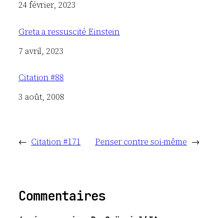
Date
24 février, 2023
Greta a ressuscité Einstein
Date
7 avril, 2023
Citation #88
Date
3 août, 2008
←
Citation #171
Penser contre soi-même
→
Commentaires