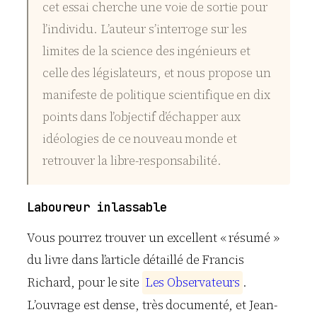
cet essai cherche une voie de sortie pour
l’individu. L’auteur s’interroge sur les
limites de la science des ingénieurs et
celle des législateurs, et nous propose un
manifeste de politique scientifique en dix
points dans l’objectif d’échapper aux
idéologies de ce nouveau monde et
retrouver la libre-responsabilité.
Laboureur inlassable
Vous pourrez trouver un excellent « résumé »
du livre dans l’article détaillé de Francis
Richard, pour le site
L
e
s
O
b
s
e
r
v
a
t
e
u
r
s
.
L’ouvrage est dense, très documenté, et Jean-