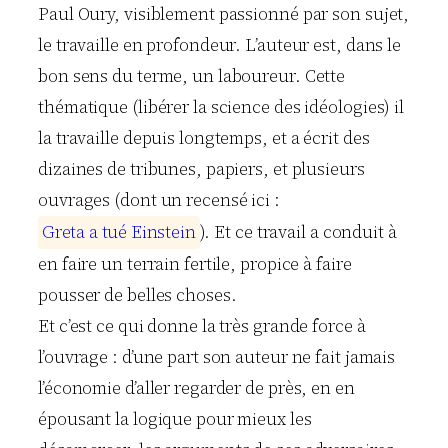
Paul Oury, visiblement passionné par son sujet,
le travaille en profondeur. L’auteur est, dans le
bon sens du terme, un laboureur. Cette
thématique (libérer la science des idéologies) il
la travaille depuis longtemps, et a écrit des
dizaines de tribunes, papiers, et plusieurs
ouvrages (dont un recensé ici :
G
r
e
t
a
a
t
u
é
E
i
n
s
t
e
i
n
). Et ce travail a conduit à
en faire un terrain fertile, propice à faire
pousser de belles choses.
Et c’est ce qui donne la très grande force à
l’ouvrage : d’une part son auteur ne fait jamais
l’économie d’aller regarder de près, en en
épousant la logique pour mieux les