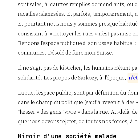
sont sales, à d’autres remplies de mendiants, ou de
racailles islamisées. Et parfois, temporairement,
Et pourtant nous nous y sommes presque habitu
consistant à « nettoyer les rues » n’est pas mise en
Rendons l’espace publique à son usage habituel : un
communes. Désolé de faire mon Suisse.
Il ne s’agit pas de kà¤rcher, les humains n’étant pas
solidarité. Les propos de Sarkozy, à l’époque,
n
’
é
t
La rue, l’espace public, sont par définition du do
dans le champ du politique (sauf à revenir à des «
”laisser » des gens ”vivre » dans la rue. Au-del
que nous devons rejeter, de toutes nos forces, à 
Miroir d’une société malade