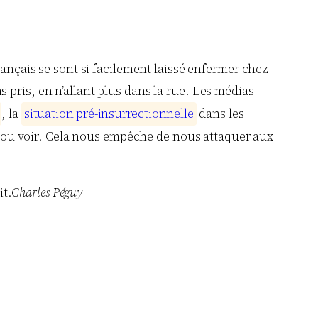
rançais se sont si facilement laissé enfermer chez
 pris, en n’allant plus dans la rue. Les médias
, la
s
i
t
u
a
t
i
o
n
p
r
é
-
i
n
s
u
r
r
e
c
t
i
o
n
n
e
l
l
e
dans les
er, ou voir. Cela nous empêche de nous attaquer aux
it.
Charles Péguy