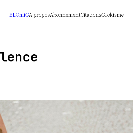
BLOmiG
A propos
Abonnement
Citations
Grokisme
lence