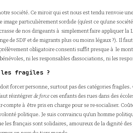
notre société. Ce miroir qui est nous est tendu renvoie un
e image particulièrement sordide (qu’est ce qu’une sociét
tie crasse de nos dirigeants à simplement faire appliquer l
nge de SDF et de migrants plus ou moins légaux ?). Il faut re
prélèvement obligatoire consenti suffit presque à le montre
s bénévoles, ni les responsables d’associations, ni les resp
 les fragiles ?
 doit forcer personne, surtout pas des catégories fragiles. 
faut réintégrer
de force
ces enfants des rues dans des écoles
pour-compte à être pris en charge pour se re-socialiser. Co
e volonté politique. Je suis convaincu qu’un homme politiq
les français sont solidaires, amoureux de la dignité des pe