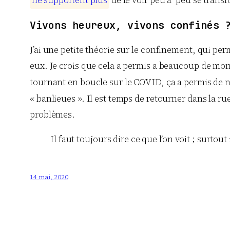
n
e
s
u
p
p
o
r
t
e
n
t
p
l
u
s
de le voir peu à peu se trans
Vivons heureux, vivons confinés 
J’ai une petite théorie sur le confinement, qui pe
eux. Je crois que cela a permis a beaucoup de mond
tournant en boucle sur le COVID, ça a permis de n
« banlieues ». Il est temps de retourner dans la r
problèmes.
Il faut toujours dire ce que l’on voit ; surtout 
14 mai, 2020