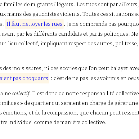
 familles de migrants illégaux. Les rues sont par ailleurs
 aux mains des gauchistes violents. Toutes ces situations
és.
I
l
f
a
u
t
n
e
t
t
o
y
e
r
l
e
s
r
u
e
s
. Je ne comprends pas pourquoi
 avant par les différents candidats et partis politiques. N
 lieu collectif, impliquant respect des autres, politesse, 
 des moisissures, ni des scories que l’on peut balayer avec u
a
i
e
n
t
p
a
s
c
h
o
q
u
a
n
t
s
: c’est de ne pas les avoir mis en oeu
maine
collectif
. Il est donc de notre responsabilité collective
 milices » de quartier qui seraient en charge de gérer une
à des émotions, et de la compassion, que chacun peut ressen
titre individuel comme de manière collective.