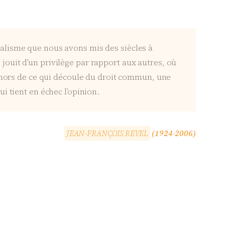
luralisme que nous avons mis des siècles à
e jouit d’un privilège par rapport aux autres, où
ehors de ce qui découle du droit commun, une
qui tient en échec l’opinion.
J
E
A
N
-
F
R
A
N
Ç
O
I
S
R
E
V
E
L
(1924-2006)