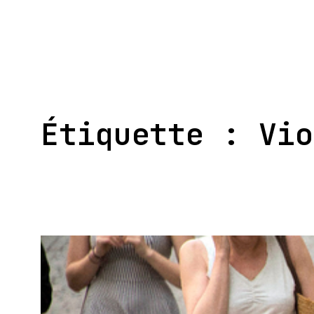
Aller
au
contenu
Étiquette :
Vio