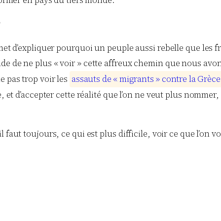
former en pays du tiers monde.
?
rmet d’expliquer pourquoi un peuple aussi rebelle que les f
e de ne plus « voir » cette affreux chemin que nous avons
e pas trop voir les
a
s
s
a
u
t
s
d
e
«
m
i
g
r
a
n
t
s
»
c
o
n
t
r
e
l
a
G
r
è
c
e
ue, et d’accepter cette réalité que l’on ne veut plus nomm
il faut toujours, ce qui est plus difficile, voir ce que l’on vo