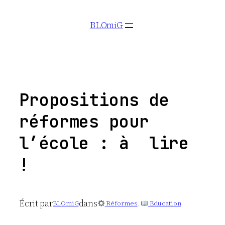
Aller
BLOmiG
au
contenu
Propositions de
réformes pour
l’école : à lire
!
Écrit par
dans
BLOmiG
Réformes
, 
Education