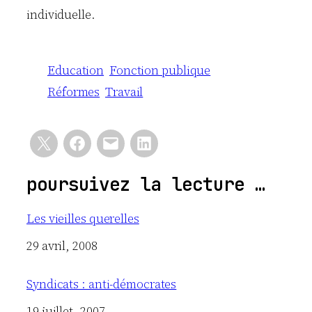
individuelle.
Education
Fonction publique
Réformes
Travail
poursuivez la lecture …
Les vieilles querelles
Date
29 avril, 2008
Syndicats : anti-démocrates
Date
19 juillet, 2007