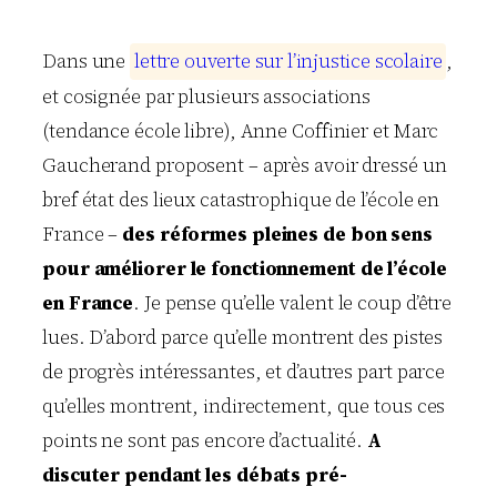
Dans une
l
e
t
t
r
e
o
u
v
e
r
t
e
s
u
r
l
’
i
n
j
u
s
t
i
c
e
s
c
o
l
a
i
r
e
,
et cosignée par plusieurs associations
(tendance école libre), Anne Coffinier et Marc
Gaucherand proposent – après avoir dressé un
bref état des lieux catastrophique de l’école en
France –
des réformes pleines de bon sens
pour améliorer le fonctionnement de l’école
en France
. Je pense qu’elle valent le coup d’être
lues. D’abord parce qu’elle montrent des pistes
de progrès intéressantes, et d’autres part parce
qu’elles montrent, indirectement, que tous ces
points ne sont pas encore d’actualité.
A
discuter pendant les débats pré-