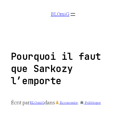
Aller
BLOmiG
au
contenu
Pourquoi il faut
que Sarkozy
l’emporte
Écrit par
dans
BLOmiG
Economie
, 
Politique