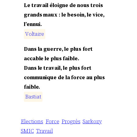
Le travail éloigne de nous trois
grands maux : le besoin, le vice,
l’ennui.
V
o
l
t
a
i
r
e
Dans la guerre, le plus fort
accable le plus faible.
Dans le travail, le plus fort
communique de la force au plus
faible.
B
a
s
t
i
a
t
Elections
Force
Progrès
Sarkozy
SMIC
Travail