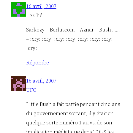
16 avril, 2007
Le Ché
Sarkozy = Berlusconi = Aznar = Bush ……
= :cry: :cry: :cry: :cry: :cry: :cry: :cry:
:cry:
Répondre
16 avril, 2007
UFO
Little Bush a fait partie pendant cinq ans
du gouvernement sortant, il y était en
quelque sorte numéro 1 au vu de son
implication médiatique dans TOUS les