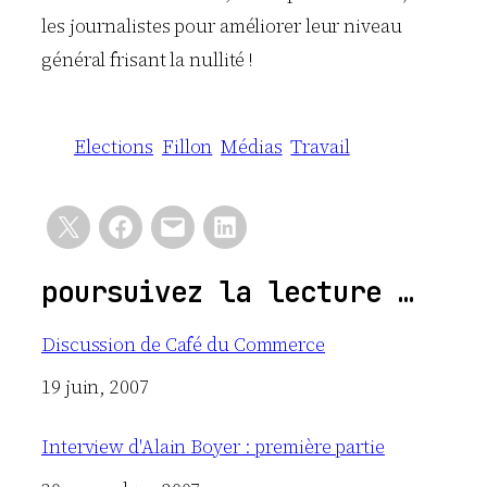
les journalistes pour améliorer leur niveau
général frisant la nullité !
Elections
Fillon
Médias
Travail
poursuivez la lecture …
Discussion de Café du Commerce
Date
19 juin, 2007
Interview d'Alain Boyer : première partie