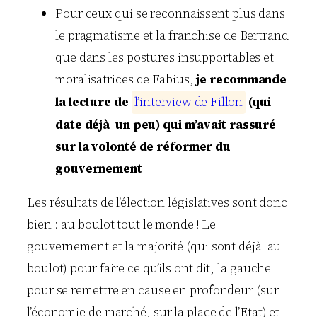
Pour ceux qui se reconnaissent plus dans
le pragmatisme et la franchise de Bertrand
que dans les postures insupportables et
moralisatrices de Fabius,
je recommande
la lecture de
l
’
i
n
t
e
r
v
i
e
w
d
e
F
i
l
l
o
n
(qui
date déjà un peu) qui m’avait rassuré
sur la volonté de réformer du
gouvernement
Les résultats de l’élection législatives sont donc
bien : au boulot tout le monde ! Le
gouvernement et la majorité (qui sont déjà au
boulot) pour faire ce qu’ils ont dit, la gauche
pour se remettre en cause en profondeur (sur
l’économie de marché, sur la place de l’Etat) et