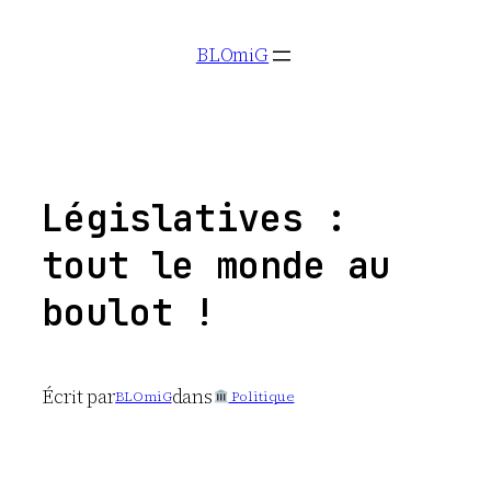
Aller
BLOmiG
au
contenu
Législatives :
tout le monde au
boulot !
Écrit par
dans
BLOmiG
Politique