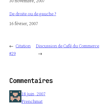
Date
30 novembre, 2007
De droite ou de gauche ?
Date
16 février, 2007
←
Citation
Discussion de Café du Commerce
#29
→
Commentaires
18 juin, 2007
Frenchmat