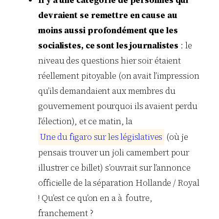
Il y a une catégorie de personnes qui
devraient se remettre en cause au
moins aussi profondément que les
socialistes, ce sont les journalistes
: le
niveau des questions hier soir étaient
réellement pitoyable (on avait l’impression
qu’ils demandaient aux membres du
gouvernement pourquoi ils avaient perdu
l’élection), et ce matin, la
U
n
e
d
u
f
i
g
a
r
o
s
u
r
l
e
s
l
é
g
i
s
l
a
t
i
v
e
s
(où je
pensais trouver un joli camembert pour
illustrer ce billet) s’ouvrait sur l’annonce
officielle de la séparation Hollande / Royal
! Qu’est ce qu’on en a à foutre,
franchement ?