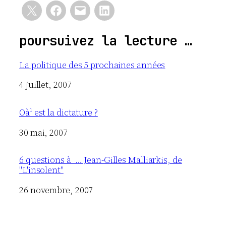
poursuivez la lecture …
La politique des 5 prochaines années
Date
4 juillet, 2007
Oà¹ est la dictature ?
Date
30 mai, 2007
6 questions à … Jean-Gilles Malliarkis, de
"L'insolent"
Date
26 novembre, 2007