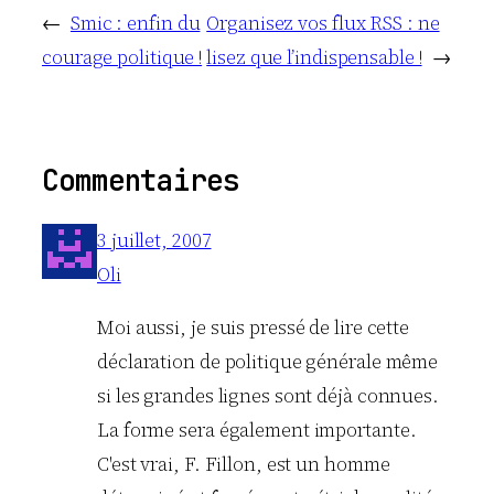
←
Smic : enfin du
Organisez vos flux RSS : ne
courage politique !
lisez que l’indispensable !
→
Commentaires
3 juillet, 2007
Oli
Moi aussi, je suis pressé de lire cette
déclaration de politique générale même
si les grandes lignes sont déjà connues.
La forme sera également importante.
C'est vrai, F. Fillon, est un homme