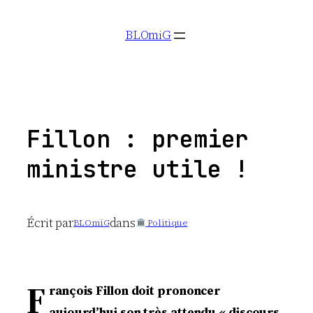
Aller
BLOmiG
au
contenu
Fillon : premier
ministre utile !
Écrit par
dans
BLOmiG
Politique
F
rançois Fillon doit prononcer
aujourd’hui son très attendu « discours