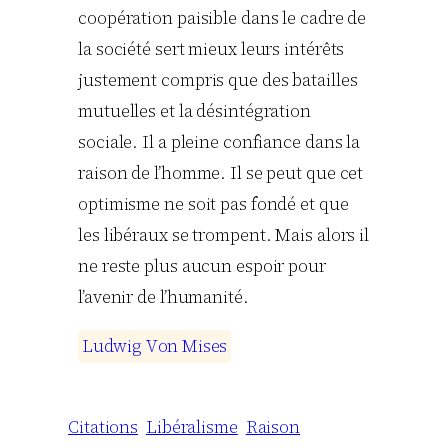
coopération paisible dans le cadre de
la société sert mieux leurs intérêts
justement compris que des batailles
mutuelles et la désintégration
sociale. Il a pleine confiance dans la
raison de l’homme. Il se peut que cet
optimisme ne soit pas fondé et que
les libéraux se trompent. Mais alors il
ne reste plus aucun espoir pour
l’avenir de l’humanité.
L
u
d
w
i
g
V
o
n
M
i
s
e
s
Citations
Libéralisme
Raison