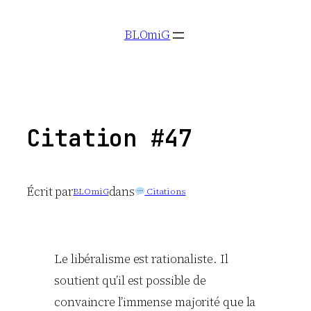
Aller
BLOmiG
au
contenu
Citation #47
Écrit par
dans
BLOmiG
Citations
Le libéralisme est rationaliste. Il
soutient qu’il est possible de
convaincre l’immense majorité que la