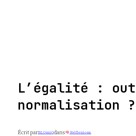
Aller
au
contenu
L’égalité : out
normalisation ?
Écrit par
dans
BLOmiG
Réflexions