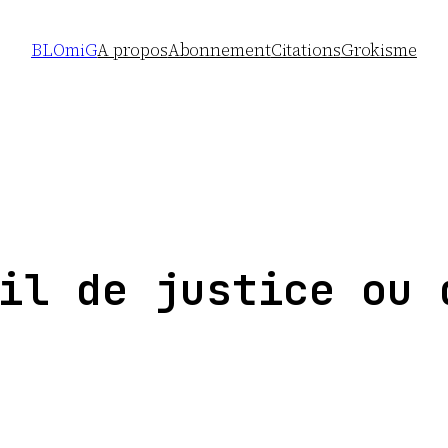
BLOmiG
A propos
Abonnement
Citations
Grokisme
il de justice ou 