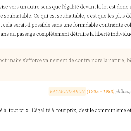
ise vers un autre sens que l’égalité devant la loi est donc un
me souhaitable. Ce qui est souhaitable, c’est que les plus
a serait-il possible sans une formidable contrainte colle
sans au passage complètement détruire la liberté individue
octrinaire s’efforce vainement de contraindre la nature, bi
R
A
Y
M
O
N
D
A
R
O
N
(1905 – 1983)
philosop
té à tout prix ! L’égalité à tout prix, c’est le communisme et