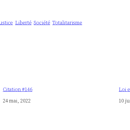
ustice
Liberté
Société
Totalitarisme
Citation #146
Loi 
Date
24 mai, 2022
Date
10 ju