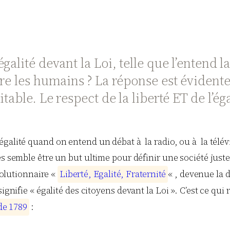
alité devant la Loi, telle que l’entend l
re les humains ? La réponse est évidente, 
table. Le respect de la liberté ET de l’é
l’égalité quand on entend un débat à la radio, ou à la télév
ités semble être un but ultime pour définir une société just
volutionnaire «
L
i
b
e
r
t
é
,
E
g
a
l
i
t
é
,
F
r
a
t
e
r
n
i
t
é
« , devenue la 
gnifie « égalité des citoyens devant la Loi ». C’est ce qui r
d
e
1
7
8
9
: