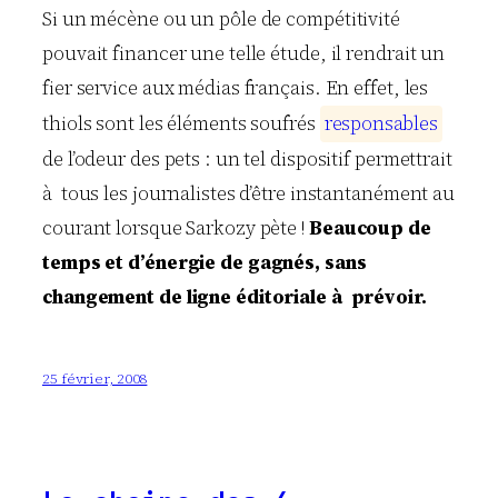
Si un mécène ou un pôle de compétitivité
pouvait financer une telle étude, il rendrait un
fier service aux médias français. En effet, les
thiols sont les éléments soufrés
r
e
s
p
o
n
s
a
b
l
e
s
de l’odeur des pets : un tel dispositif permettrait
à tous les journalistes d’être instantanément au
courant lorsque Sarkozy pète !
Beaucoup de
temps et d’énergie de gagnés, sans
changement de ligne éditoriale à prévoir.
25 février, 2008