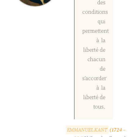
des
conditions
qui
permettent
à la
liberté de
chacun
de
s’accorder
à la
liberté de
tous.
E
M
M
A
N
U
E
L
K
A
N
T
(1724 –