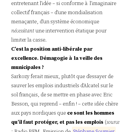
entretenant l’idée – si conforme à l’imaginaire
collectif français – d’une mondialisation
menaçante, d’un système économique
nécessitant
une intervention étatique pour
limiter la casse.
C’est la position anti-libérale par
excellence. Démagogie à la veille des
municipales ?
Sarkozy ferait mieux, plutôt que d’essayer de
sauver les emplois industriels d’Alcatel sur le
sol français, de se mettre en phase avec Eric
Besson, qui reprend – enfin ! – cette idée chère
aux pays nordiques que
ce sont les hommes
qu’il faut protéger, et pas les emplois
(
source
: Radio BFM, Emission de
S
t
é
p
h
a
n
e
S
o
u
m
i
e
r
,