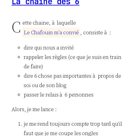
La chaine des 6
C
ette chaine, à laquelle
L
e
C
h
a
f
o
u
i
n
m
’
a
c
o
n
v
i
é
, consiste à :
dire qui nous a invité
rappeler les règles (ce que je suis en train
de faire)
dire 6 chose pas importantes à propos de
soi ou de son blog
passer le relais à 6 personnes
Alors, je me lance :
je me rend toujours compte trop tard qu’il
faut que je me coupe les ongles