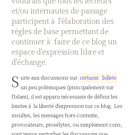
voudrais que tous les lecteurs
et/ou internautes de passage
participent à l’élaboration des
règles de base permettant de
continuer à faire de ce blog un
espace d’expression libre et
d’échange.
S
uite aux discussions sur
c
e
r
t
a
i
n
s
b
i
l
l
e
t
s
un peu polémiques (principalement sur
l’Islam), il est apparu nécessaire de définir les
limites à la liberté d’expression sur ce blog. Les
insultes, les messages hors-contexte,
provocateurs, prosélytes, ou simplement cons,
sont venus perturber les discussions que