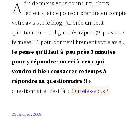
A
fin de mieux vous connaitre, chers
lecteurs, et de pouvoir prendre en compte
votre avis sur le blog, j’ai crée un petit
questionnaire en ligne très rapide (9 questions
fermées + 1 pour donner librement votre avis).
Je pense qu’il faut à peu près 3 minutes
pour y répondre : merci à ceux qui
voudront bien consacrer ce temps à
répondre au questionnaire !
Le
questionnaire, c’est là :
Q
u
i
ê
t
e
s
-
v
o
u
s
?
25 février, 2008