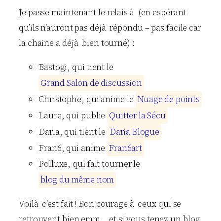
Je passe maintenant le relais à (en espérant
qu’ils n’auront pas déjà répondu – pas facile car
la chaine a déjà bien tourné) :
Bastogi, qui tient le
G
r
a
n
d
S
a
l
o
n
d
e
d
i
s
c
u
s
s
i
o
n
Christophe, qui anime le
N
u
a
g
e
d
e
p
o
i
n
t
s
Laure, qui publie
Q
u
i
t
t
e
r
l
a
S
é
c
u
Daria, qui tient le
D
a
r
i
a
B
l
o
g
u
e
Fran6, qui anime
F
r
a
n
6
a
r
t
Polluxe, qui fait tourner le
b
l
o
g
d
u
m
ê
m
e
n
o
m
Voilà c’est fait ! Bon courage à ceux qui se
retrouvent bien emm… et si vous tenez un blog