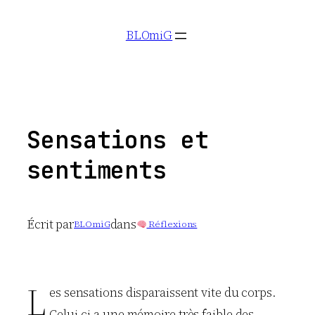
Aller
BLOmiG
au
contenu
Sensations et
sentiments
Écrit par
dans
BLOmiG
Réflexions
L
es sensations disparaissent vite du corps.
Celui-ci a une mémoire très faible des