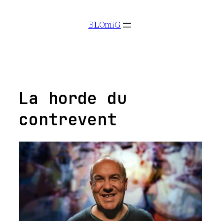
Aller
BLOmiG
au
contenu
La horde du
contrevent