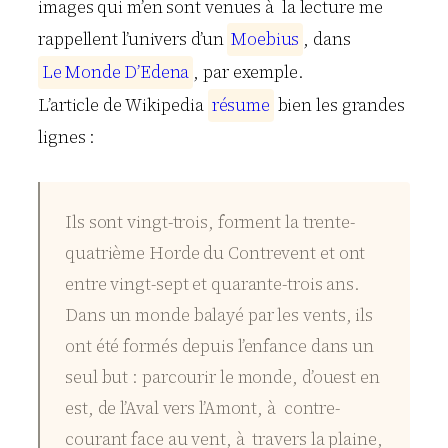
images qui m’en sont venues à la lecture me
rappellent l’univers d’un
M
o
e
b
i
u
s
, dans
L
e
M
o
n
d
e
D
’
E
d
e
n
a
, par exemple.
L’article de Wikipedia
r
é
s
u
m
e
bien les grandes
lignes :
Ils sont vingt-trois, forment la trente-
quatrième Horde du Contrevent et ont
entre vingt-sept et quarante-trois ans.
Dans un monde balayé par les vents, ils
ont été formés depuis l’enfance dans un
seul but : parcourir le monde, d’ouest en
est, de l’Aval vers l’Amont, à contre-
courant face au vent, à travers la plaine,