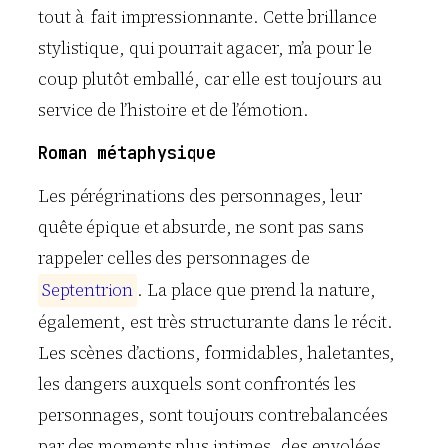
tout à fait impressionnante. Cette brillance
stylistique, qui pourrait agacer, m’a pour le
coup plutôt emballé, car elle est toujours au
service de l’histoire et de l’émotion.
Roman métaphysique
Les pérégrinations des personnages, leur
quête épique et absurde, ne sont pas sans
rappeler celles des personnages de
S
e
p
t
e
n
t
r
i
o
n
. La place que prend la nature,
également, est très structurante dans le récit.
Les scènes d’actions, formidables, haletantes,
les dangers auxquels sont confrontés les
personnages, sont toujours contrebalancées
par des moments plus intimes, des envolées