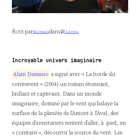
Écrit par
dans
BLOmiG
Livres
Incroyable univers imaginaire
A
l
a
i
n
D
a
m
a
s
i
o
a signé avec « La horde du
contrevent » (2004) un roman étonnant,
brillant et captivant. Dans un monde
imaginaire, dominé par le vent qui balaye la
surface de la planète de l’Amont à l’Aval, des
équipes d’aventuriers tentent d’aller, à pied, en
« contrant », découvrir la source du vent. Les