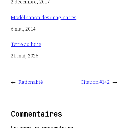
Date
2 décembre, 2017
Modélisation des imaginaires
Date
6 mai, 2014
Terre ou lune
Date
21 mai, 2026
←
Rationalité
Citation #142
→
Commentaires
Laisser un commentaire