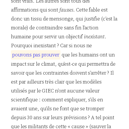
sont vrais. Les autres sont tous des
affirmations qui sont
fausses
. Cette fable est
donc un tissu de mensonge, qui justifie (c’est la
morale) de contraindre sans fin l’action
humaine pour servir un objectif
inexistant
.
Pourquoi inexistant ? Car si nous ne
p
o
u
v
o
n
s
p
a
s
p
r
o
u
v
e
r
que les humains ont un
impact sur le climat, qu’est-ce qui permettra de
savoir que les contraintes doivent s’arrêter ? Il
est par ailleurs très clair que les modèles
utilisés par le GIEC n’ont aucune valeur
scientifique : comment expliquer, s’ils en
avaient une, qu’ils ne font que se tromper
depuis 30 ans sur leurs prévisions ? A tel point
que les militants de cette « cause » (sauver la