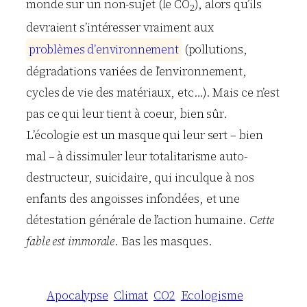
monde sur un non-sujet (le CO
), alors qu’ils
2
devraient s’intéresser vraiment aux
p
r
o
b
l
è
m
e
s
d
’
e
n
v
i
r
o
n
n
e
m
e
n
t
(pollutions,
dégradations variées de l’environnement,
cycles de vie des matériaux, etc…). Mais ce n’est
pas ce qui leur tient à coeur, bien sûr.
L’écologie est un masque qui leur sert – bien
mal – à dissimuler leur totalitarisme auto-
destructeur, suicidaire, qui inculque à nos
enfants des angoisses infondées, et une
détestation générale de l’action humaine.
Cette
fable est immorale
. Bas les masques.
Apocalypse
Climat
CO2
Ecologisme