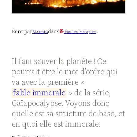
Écrit par
dans
BLOmiG
Bas les Masques
Il faut sauver la planète ! Ce
pourrait être le mot d’ordre qui
va avec la première «
f
a
b
l
e
i
m
m
o
r
a
l
e
» de la série,
Gaïapocalypse. Voyons donc
quelle est sa structure de base, et
en quoi elle est immorale.