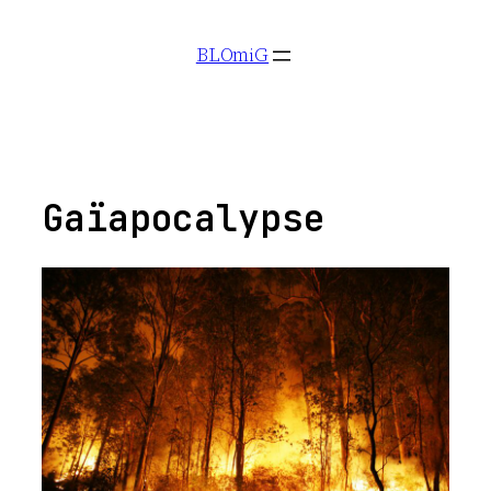
Aller
BLOmiG
au
contenu
Gaïapocalypse