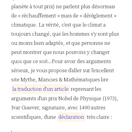
planète à tout prix) ne parlent plus désormais
de « réchauffement » mais de « dérèglement »
climatique. La vérité, c’est que le climat a
toujours changé, que les hommes s’y sont plus
ou moins bien adaptés, et que personne ne
peut montrer que nous pouvons y changer
quoi que ce soit…Pour avoir des arguments
sérieux, je vous propose d’aller sur l’excellent
site Mythe, Mancies & Mathématiques lire
l
a
t
r
a
d
u
c
t
i
o
n
d
’
u
n
a
r
t
i
c
l
e
reprenant les
arguments d’un prix Nobel de Physique (1973),
Ivar Giaever, signataire, avec 1400 autres
scientifiques, d’une
d
é
c
l
a
r
a
t
i
o
n
très claire :