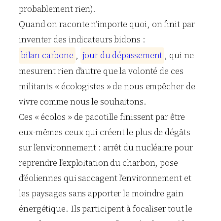
probablement rien).
Quand on raconte n’importe quoi, on finit par
inventer des indicateurs bidons :
b
i
l
a
n
c
a
r
b
o
n
e
,
j
o
u
r
d
u
d
é
p
a
s
s
e
m
e
n
t
, qui ne
mesurent rien d’autre que la volonté de ces
militants « écologistes » de nous empêcher de
vivre comme nous le souhaitons.
Ces « écolos » de pacotille finissent par être
eux-mêmes ceux qui créent le plus de dégâts
sur l’environnement : arrêt du nucléaire pour
reprendre l’exploitation du charbon, pose
d’éoliennes qui saccagent l’environnement et
les paysages sans apporter le moindre gain
énergétique. Ils participent à focaliser tout le