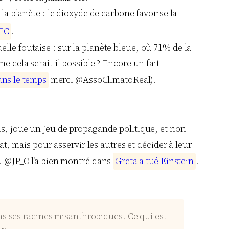
la planète : le dioxyde de carbone favorise la
E
C
.
lle foutaise : sur la planète bleue, où 71% de la
e cela serait-il possible ? Encore un fait
a
n
s
l
e
t
e
m
p
s
merci @AssoClimatoReal).
ns, joue un jeu de propagande politique, et non
at, mais pour asservir les autres et décider à leur
s. @JP_O l’a bien montré dans
G
r
e
t
a
a
t
u
é
E
i
n
s
t
e
i
n
.
ns ses racines misanthropiques. Ce qui est