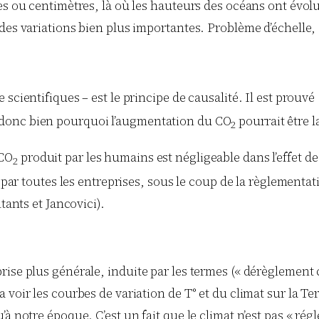
es ou centimètres, là où les hauteurs des océans ont évolu
 des variations bien plus importantes. Problème d’échelle
scientifiques – est le principe de causalité. Il est prouvé 
 donc bien pourquoi l’augmentation du CO
pourrait être l
2
 CO
produit par les humains est négligeable dans l’effet d
2
t par toutes les entreprises, sous le coup de la règlementa
tants et Jancovici).
se plus générale, induite par les termes (« dérèglement cli
voir les courbes de variation de T° et du climat sur la Ter
 notre époque. C’est un fait que le climat n’est pas « réglé 