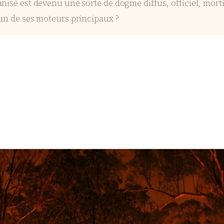
nisé est devenu une sorte de dogme diffus, officiel, morti
’un de ses moteurs principaux ?