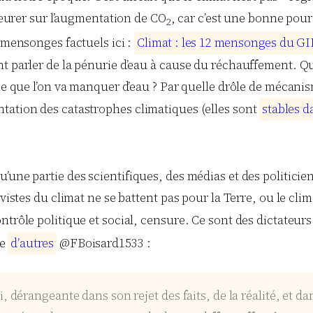
pleurer sur l’augmentation de CO
, car c’est une bonne pour 
2
s mensonges factuels ici :
C
l
i
m
a
t
:
l
e
s
1
2
m
e
n
s
o
n
g
e
s
d
u
G
I
t parler de la pénurie d’eau à cause du réchauffement. Que
ue que l’on va manquer d’eau ? Par quelle drôle de mécanism
tation des catastrophes climatiques (elles sont
s
t
a
b
l
e
s
d
’une partie des scientifiques, des médias et des politicie
vistes du climat ne se battent pas pour la Terre, ou le clim
ntrôle politique et social, censure. Ce sont des dictateur
ue
d
’
a
u
t
r
e
s
@FBoisard1533 :
érangeante dans son rejet des faits, de la réalité, et da