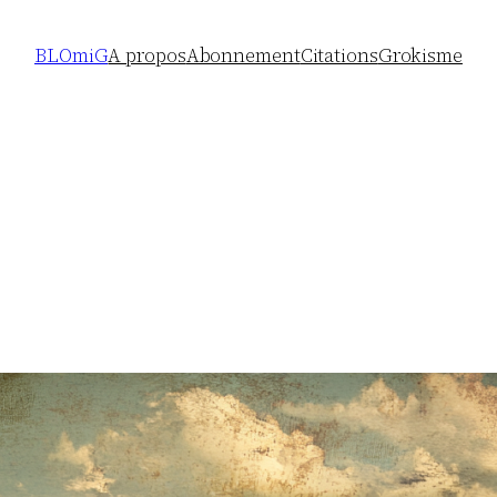
BLOmiG
A propos
Abonnement
Citations
Grokisme