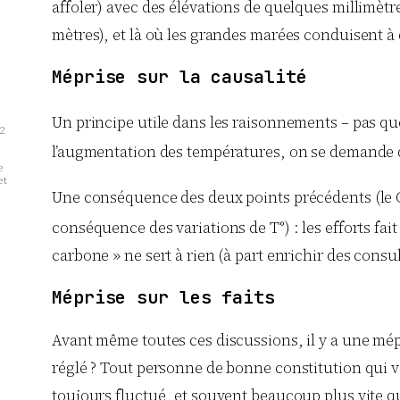
affoler) avec des élévations de quelques millimètr
mètres), et là où les grandes marées conduisent à
Méprise sur la causalité
Un principe utile dans les raisonnements – pas que 
2
l’augmentation des températures, on se demande
e
et
Une conséquence des deux points précédents (le
conséquence des variations de T°) : les efforts fai
carbone » ne sert à rien (à part enrichir des consul
n
Méprise sur les faits
Avant même toutes ces discussions, il y a une mépri
réglé ? Tout personne de bonne constitution qui va 
toujours fluctué, et souvent beaucoup plus vite qu’à