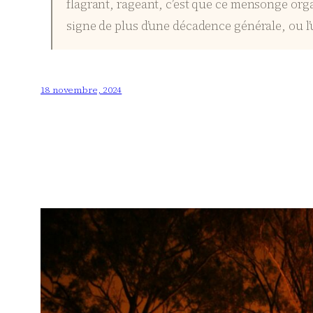
flagrant, rageant, c’est que ce mensonge orga
signe de plus d’une décadence générale, ou l
18 novembre, 2024