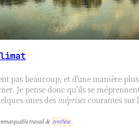
limat
nent pas beaucoup, et d’une manière plu
er. Je pense donc qu’ils se méprennent 
uelques-unes des
méprises
courantes sur l
 remarquable travail de
s
y
n
t
h
è
s
e
.