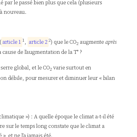
é par le passé bien plus que cela (plusieurs
, à nouveau.
1
2
(
a
r
t
i
c
l
e
1
,
a
r
t
i
c
l
e
2
) que le CO
augmente
après
2
a cause de l’augmentation de la T° ?
e
serre global, et le CO
varie surtout en
2
tion débile, pour mesurer et diminuer leur « bilan
matique ») : A quelle époque le climat a-t-il été
re sur le temps long constate que le climat a
», et ne l’a jamais été.