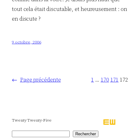
tout cela était discutable, et heureusement : on
en discute ?
9 octobre, 2006
←
Page précédente
1
…
170
171
172
Twenty Twenty-Five
Rechercher
Rechercher