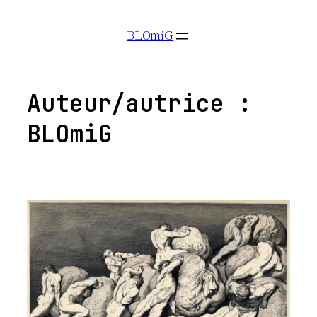
Aller
BLOmiG
au
contenu
Auteur/autrice :
BLOmiG