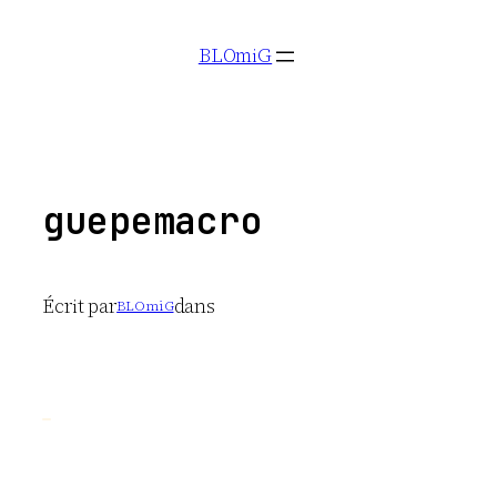
Aller
BLOmiG
au
contenu
guepemacro
Écrit par
dans
BLOmiG