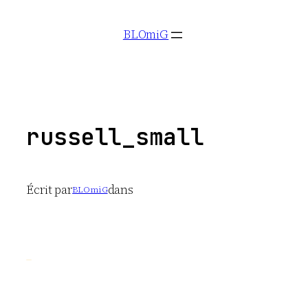
Aller
BLOmiG
au
contenu
russell_small
Écrit par
dans
BLOmiG