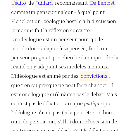
l
’
é
d
i
t
o
de
J
u
i
l
l
a
r
d
reconnaissant
D
e
B
e
n
o
i
s
t
comme un penseur majeur – à quel point
Plenel est un idéologue hostile à la discussion,
je me suis fait la réflexion suivante.
Un idéologue est un penseur pour qui le
monde doit s’adapter à sa pensée, là où un
penseur pragmatique cherche à comprendre la
réalité en y adaptant ses modèles mentaux.
L’idéologue est animé par des
c
o
n
v
i
c
t
i
o
n
s
,
que rien ou presque ne peut faire changer. Il
est donc logique qu’il n’aime pas le débat. Mais
ce n’est pas le débat en tant que
pratique
que
l’idéologue n’aime pas (cela peut être un bon
outil de persuasion, s’il lui donne l’occasion de
mettre en avant ses idées), c’est le débat en tant