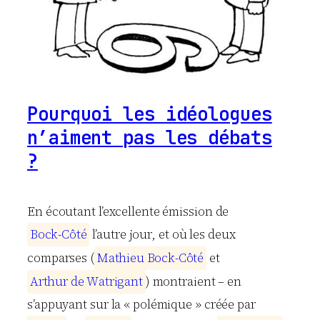
Pourquoi les idéologues
n’aiment pas les débats
?
En écoutant l’excellente émission de
B
o
c
k
-
C
ô
t
é
l’autre jour, et où les deux
comparses (
M
a
t
h
i
e
u
B
o
c
k
-
C
ô
t
é
et
A
r
t
h
u
r
d
e
W
a
t
r
i
g
a
n
t
) montraient – en
s’appuyant sur la « polémique » créée par