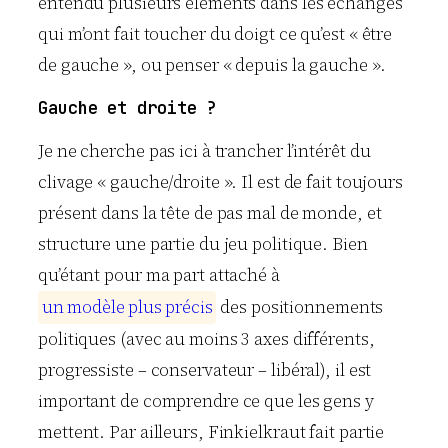
entendu plusieurs éléments dans les échanges
qui m’ont fait toucher du doigt ce qu’est « être
de gauche », ou penser « depuis la gauche ».
Gauche et droite ?
Je ne cherche pas ici à trancher l’intérêt du
clivage « gauche/droite ». Il est de fait toujours
présent dans la tête de pas mal de monde, et
structure une partie du jeu politique. Bien
qu’étant pour ma part attaché à
u
n
m
o
d
è
l
e
p
l
u
s
p
r
é
c
i
s
des positionnements
politiques (avec au moins 3 axes différents,
progressiste – conservateur – libéral), il est
important de comprendre ce que les gens y
mettent. Par ailleurs, Finkielkraut fait partie