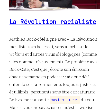
La Révolution racialiste
Mathieu Bock-côté signe avec « La Révolution
racialiste » un bel essai, sans appel, sur le
wokisme
et d’autres virus idéologiques (comme
il les nomme très justement). Le problème avec
Bock-Côté, c’est que j’écoute son émission
chaque semaine en podcast : j’ai donc déjà
entendu ses raisonnements toujours justes et
équilibrés, percutants sans être caricaturaux.
Le livre ne m’apporte
p
a
s
t
a
n
t
q
u
e
ç
a
du coup.
Mais si vous ne savez pas ce qu’est le wokisme,