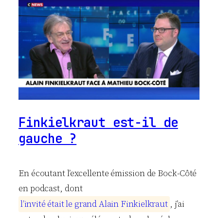
Finkielkraut est-il de
gauche ?
En écoutant l’excellente émission de Bock-Côté
en podcast, dont
l
’
i
n
v
i
t
é
é
t
a
i
t
l
e
g
r
a
n
d
A
l
a
i
n
F
i
n
k
i
e
l
k
r
a
u
t
, j’ai