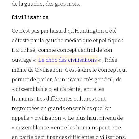
de la gauche, des gros mots.
Civilisation
Ce n’est pas par hasard qu’Huntington a été
détesté par la gauche médiatique et politique :
il a utilisé, comme concept central de son
ouvrage «
L
e
c
h
o
c
d
e
s
c
i
v
i
l
i
s
a
t
i
o
n
s
« , l’idée
même de Civilisation. C’est-à-dire le concept qui
permet de parler, à un niveau très général, de
« dissemblable », et d’altérité, entre les
humains. Les différentes cultures sont
regroupées en grands ensembles que l’on
appelle « civilisation ». Le plus haut niveau de
« dissemblance » entre les humains peut-être
en partie décrit par ces différentes civilisations.