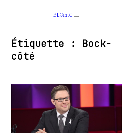
Aller
BLOmiG
au
contenu
Étiquette :
Bock-
côté