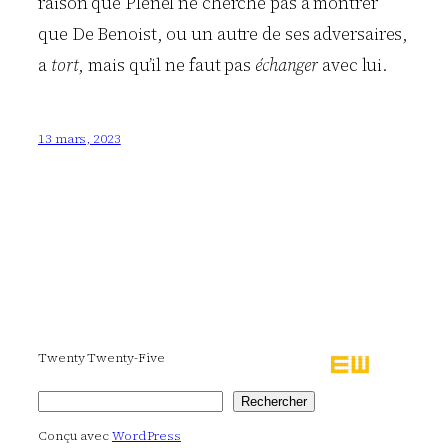
raison que Plenel ne cherche pas à montrer
que De Benoist, ou un autre de ses adversaires,
a
tort
, mais qu’il ne faut pas
échanger
avec lui.
13 mars, 2023
Twenty Twenty-Five
Rechercher
Rechercher
Conçu avec
WordPress