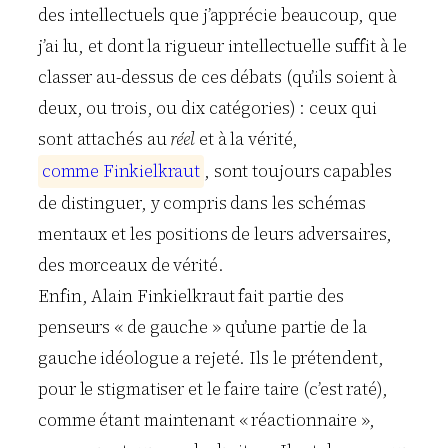
des intellectuels que j’apprécie beaucoup, que
j’ai lu, et dont la rigueur intellectuelle suffit à le
classer au-dessus de ces débats (qu’ils soient à
deux, ou trois, ou dix catégories) : ceux qui
sont attachés au
réel
et à la vérité,
c
o
m
m
e
F
i
n
k
i
e
l
k
r
a
u
t
, sont toujours capables
de distinguer, y compris dans les schémas
mentaux et les positions de leurs adversaires,
des morceaux de vérité.
Enfin, Alain Finkielkraut fait partie des
penseurs « de gauche » qu’une partie de la
gauche idéologue a rejeté. Ils le prétendent,
pour le stigmatiser et le faire taire (c’est raté),
comme étant maintenant « réactionnaire »,