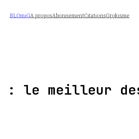
BLOmiG
A propos
Abonnement
Citations
Grokisme
 : le meilleur de