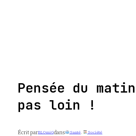
Aller
au
contenu
Pensée du matin
pas loin !
Écrit par
dans
BLOmiG
Santé
, 
Société