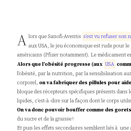
A
lors que Sanofi-Aventis
s
’
e
s
t
v
u
r
e
f
u
s
e
r
s
o
n
n
aux USA, le jeu économique est rude pour le
américains (Pfizer notamment). Le médicament en 
Alors que l’obésité progresse (aux
U
S
A
comm
l’obésité, par la nutrition, par la sensibilisation
corporel,
on va fabriquer des pillules pour aid
bloque des récepteurs spécifiques présents dans le
lipides, c’est-à -dire sur la façon dont le corps util
On va donc pouvoir bouffer comme des gorets, 
du sucre et de la graisse !
Et puis les effets secondaires semblent liés à une