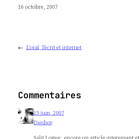
Date
16 octobre, 2007
←
L’oral, l’écrit et internet
Commentaires
15 juin, 2007
Digiboy
Salit Lomig, encore un article interessant et