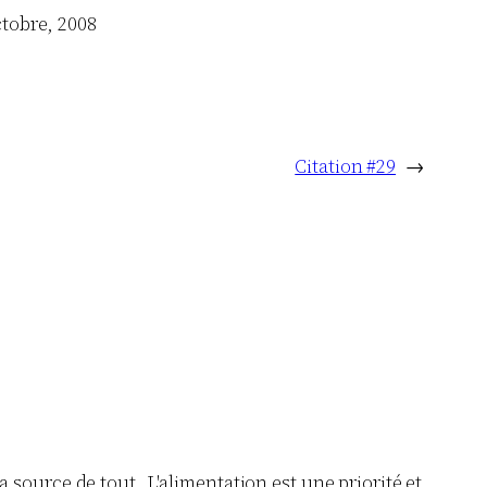
ctobre, 2008
Citation #29
→
la source de tout. L'alimentation est une priorité et