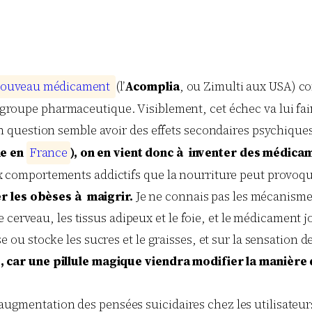
o
u
v
e
a
u
m
é
d
i
c
a
m
e
n
t
(l’
Acomplia
, ou Zimulti aux USA) c
 groupe pharmaceutique. Visiblement, cet échec va lui fa
question semble avoir des effets secondaires psychiques 
e en
F
r
a
n
c
e
), on en vient donc à inventer des médica
 aux comportements addictifs que la nourriture peut provoqu
er les obèses à maigrir.
Je ne connais pas les mécanisme
 cerveau, les tissus adipeux et le foie, et le médicament 
ise ou stocke les sucres et le graisses, et sur la sensation de
car une pillule magique viendra modifier la manière 
 augmentation des pensées suicidaires chez les utilisateur