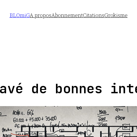
BLOmiG
A propos
Abonnement
Citations
Grokisme
avé de bonnes int