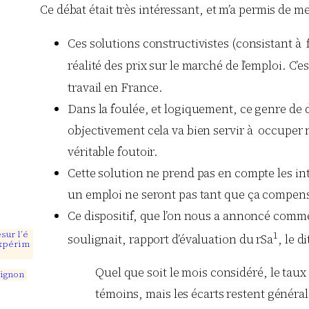
Ce débat était très intéressant, et m’a permis de 
Ces solutions constructivistes (consistant à f
réalité des prix sur le marché de l’emploi. C’
travail en France.
Dans la foulée, et logiquement, ce genre de di
objectivement cela va bien servir à occuper 
véritable foutoir.
Cette solution ne prend pas en compte les in
un emploi ne seront pas tant que ça compens
Ce dispositif, que l’on nous a annoncé comme 
e
s
u
r
l
’
é
1
soulignait, rapport d’évaluation du rSa
, le d
x
p
é
r
i
m
Quel que soit le mois considéré, le taux
u
i
g
n
o
n
témoins, mais les écarts restent général