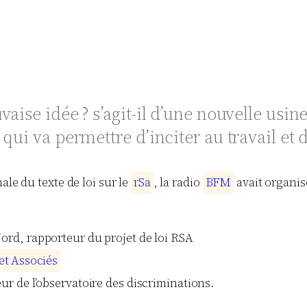
ise idée ? s’agit-il d’une nouvelle usine
ui va permettre d’inciter au travail et de
ale du texte de loi sur le
r
S
a
, la radio
B
F
M
avait organi
rd, rapporteur du projet de loi RSA
e
t
A
s
s
o
c
i
é
s
ur de l’observatoire des discriminations.