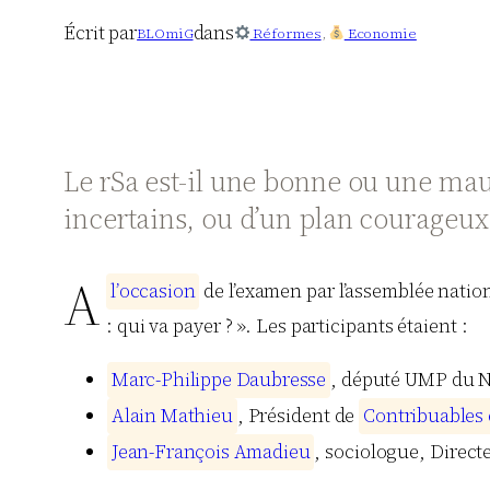
Écrit par
dans
BLOmiG
Réformes
, 
Economie
Le rSa est-il une bonne ou une mauva
incertains, ou d’un plan courageux q
A
l
’
o
c
c
a
s
i
o
n
de l’examen par l’assemblée nation
: qui va payer ? ». Les participants étaient :
M
a
r
c
-
P
h
i
l
i
p
p
e
D
a
u
b
r
e
s
s
e
, député UMP du No
A
l
a
i
n
M
a
t
h
i
e
u
, Président de
C
o
n
t
r
i
b
u
a
b
l
e
s
J
e
a
n
-
F
r
a
n
ç
o
i
s
A
m
a
d
i
e
u
, sociologue, Directe