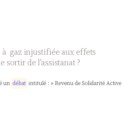
 à gaz injustifiée aux effets
 sortir de l’assistanat ?
sé un
d
é
b
a
t
intitulé : » Revenu de Solidarité Active