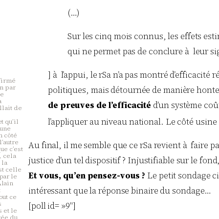
(…)
Sur les cinq mois connus, les effets est
qui ne permet pas de conclure à leur si
] à l’appui, le rSa n’a pas montré d’efficacité 
nfirmé
on par
politiques, mais détournée de manière honteu
pe
a
de preuves de l’efficacité
d’un système coût
llait de
l’appliquer au niveau national. Le côté usin
t qu’il
’une
n côté
l’autre
Au final, il me semble que ce rSa revient à faire p
ue c’est
, cela
justice d’un tel dispositif ? Injustifiable sur le 
 la
st celle
Et vous, qu’en pensez-vous ?
Le petit sondage c
par le
lain
intéressant que la réponse binaire du sondage…
t
out ce
s
[poll id= »9″]
 et le
rée du