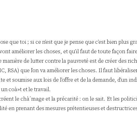
se que toi ; si ce n’est que je pense que c’est bien plus gr
 vont améliorer les choses, et qu’il faut de toute façon fai
nière de lutter contre la pauvreté est de créer des riches
 RSA) que l’on va améliorer les choses. Il faut libéraliser
nte et soumise aux lois de l’offre et de la demande, d’un in
n coà»t et le travail.
réent le chà´mage et la précarité : on le sait. Et les pol
ilité en prenant des mesures prétentieuses et destructrices