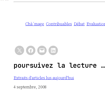
Chà´mage
Contribuables
Débat
Evaluatio
poursuivez la lecture …
Extraits d'articles lus aujourd'hui
Date
4 septembre, 2008