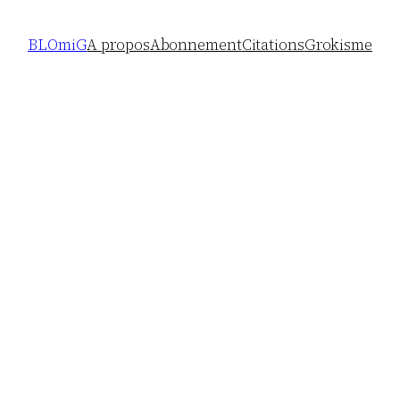
BLOmiG
A propos
Abonnement
Citations
Grokisme