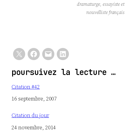
dramaturge, essayiste et
nouvelliste français
poursuivez la lecture …
Citation #42
Date
16 septembre, 2007
Citation du jour
Date
24 novembre, 2014