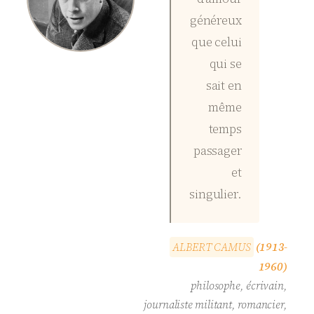
généreux
que celui
qui se
sait en
même
temps
passager
et
singulier.
A
L
B
E
R
T
C
A
M
U
S
(1913-
1960)
philosophe, écrivain,
journaliste militant, romancier,