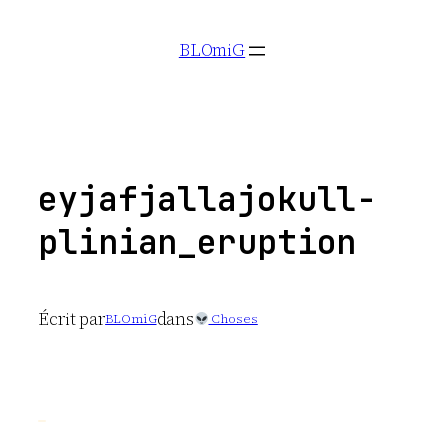
Aller
BLOmiG
au
contenu
eyjafjallajokull-
plinian_eruption
Écrit par
dans
BLOmiG
Choses