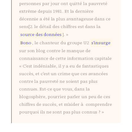
personnes par jour ont quitté la pauvreté
extrême depuis 1981. Et la dernière
décennie a été la plus avantageuse dans ce
sens[2. le détail des chiffres est dans la
s
o
u
r
c
e
d
e
s
d
o
n
n
é
e
s
]. »
B
o
n
o
, le chanteur du groupe U2
s
’
i
n
s
u
r
g
e
sur son blog contre le manque de
connaissance de cette information capitale
« C’est indéniable, il y a eu de fantastiques
succès, et c’est un crime que ces avancées
contre la pauvreté ne soient pas plus
connues. Est-ce que vous, dans la
blogosphère, pourriez parler un peu de ces
chiffres de succès, et m’aider à comprendre
pourquoi ils ne sont pas plus connus ? »