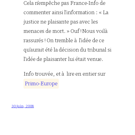
Cela n’empêche pas France-Info de
commenter ainsi l’information : « La
justice ne plaisante pas avec les
menaces de mort. » Ouf ! Nous voilà
rassurés ! On tremble à l’idée de ce
qu’aurait été la décision du tribunal si
l’idée de plaisanter lui était venue.
Info trouvée, et à lire en entier sur
P
r
i
m
o
-
E
u
r
o
p
e
30 juin, 2008