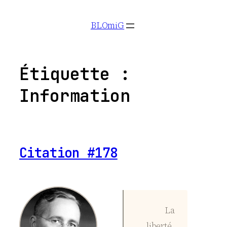
Aller
BLOmiG
au
contenu
Étiquette :
Information
Citation #178
La
liberté,