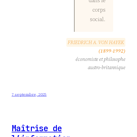
dans le
corps
social.
F
R
I
E
D
R
I
C
H
A
.
V
O
N
H
A
Y
E
K
(1899-1992)
économiste et philosophe
austro-britannique
7 septembre, 2025
Maîtrise de