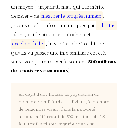
un moyen – imparfait, mais qui a le mérite
d’exister – de
m
e
s
u
r
e
r
l
e
p
r
o
g
r
è
s
h
u
m
a
i
n
.
Je vous cite[1. Info communiquée par
L
i
b
e
r
t
a
s
] donc, car le propos est proche, cet
e
x
c
e
l
l
e
n
t
b
i
l
l
e
t
, lu sur Gauche Totalitaire
(j’avais vu passer une info similaire cet été,
sans avoir pu retrouver la source :
500 millions
de « pauvres » en moins
) :
En dépit d’une hausse de population du
monde de 2 milliards d’individus, le nombre
de personnes vivant dans la pauvreté
absolue a été réduit de 500 millions, de 1.9
à 1.4 milliard. Ceci signifie que 57.000