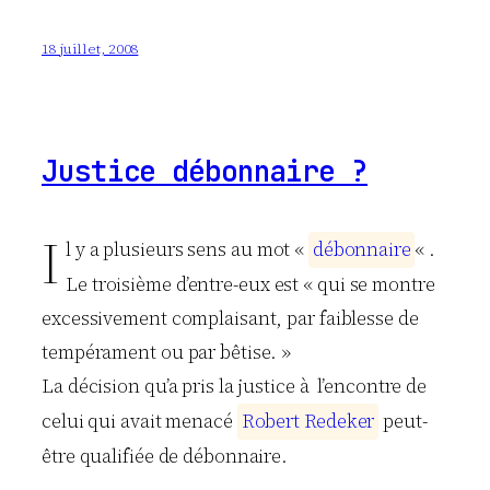
18 juillet, 2008
Justice débonnaire ?
I
l y a plusieurs sens au mot «
d
é
b
o
n
n
a
i
r
e
« .
Le troisième d’entre-eux est « qui se montre
excessivement complaisant, par faiblesse de
tempérament ou par bêtise. »
La décision qu’a pris la justice à l’encontre de
celui qui avait menacé
R
o
b
e
r
t
R
e
d
e
k
e
r
peut-
être qualifiée de débonnaire.