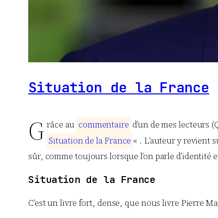
Situation de la France
G
râce au
c
o
m
m
e
n
t
a
i
r
e
d’un de mes lecteurs (
S
i
t
u
a
t
i
o
n
d
e
l
a
F
r
a
n
c
e
« . L’auteur y revient
sûr, comme toujours lorsque l’on parle d’identité et
Situation de la France
C’est un livre fort, dense, que nous livre Pierre 