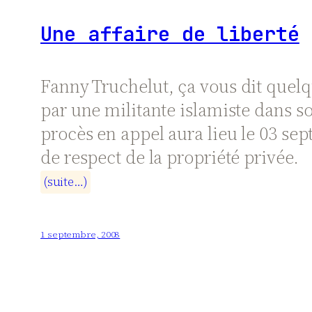
Une affaire de liberté
Fanny
Truchelut
, ça vous dit quel
par une militante islamiste dans s
procès en appel aura lieu le 03 sep
de respect de la propriété privée.
(
s
u
i
t
e
…
)
1 septembre, 2008