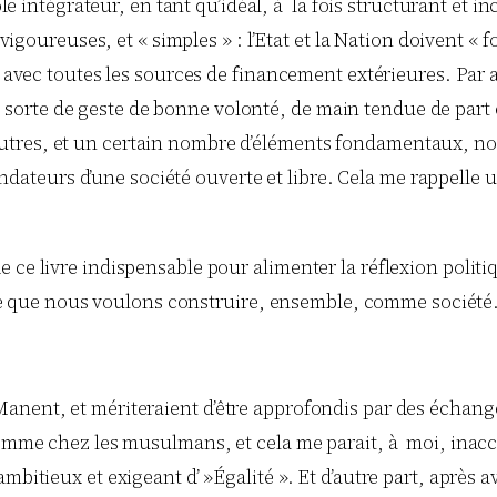
 intégrateur, en tant qu’idéal, à la fois structurant et inc
goureuses, et « simples » : l’Etat et la Nation doivent « fo
vec toutes les sources de financement extérieures. Par 
e sorte de geste de bonne volonté, de main tendue de part 
d’autres, et un certain nombre d’éléments fondamentaux, no
ndateurs d’une société ouverte et libre. Cela me rappelle u
ce livre indispensable pour alimenter la réflexion politiqu
à ce que nous voulons construire, ensemble, comme société
Manent, et mériteraient d’être approfondis par des échan
femme chez les musulmans, et cela me parait, à moi, inacce
bitieux et exigeant d’ »Égalité ». Et d’autre part, après av