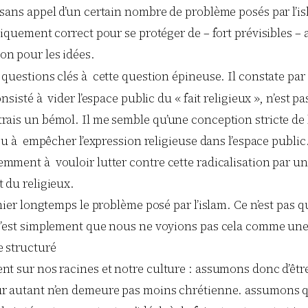
 sans appel d’un certain nombre de problème posés par l’i
iquement correct pour se protéger de – fort prévisibles – at
on pour les idées.
 questions clés à cette question épineuse. Il constate pa
sisté à vider l’espace public du « fait religieux », n’est pa
ais un bémol. Il me semble qu’une conception stricte de la
u à empêcher l’expression religieuse dans l’espace public. 
ment à vouloir lutter contre cette radicalisation par une 
 du religieux.
nier longtemps le problème posé par l’islam. Ce n’est pas q
c’est simplement que nous ne voyions pas cela comme une r
e structuré
nt sur nos racines et notre culture : assumons donc d’êtr
ur autant n’en demeure pas moins chrétienne. assumons qu