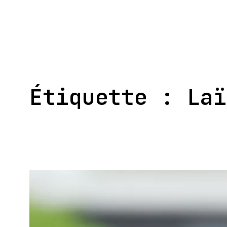
Aller
au
contenu
Étiquette :
Laï