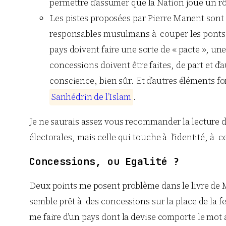
permettre d’assumer que la Nation joue un rôle
Les pistes proposées par Pierre Manent sont vi
responsables musulmans à couper les ponts a
pays doivent faire une sorte de « pacte », un
concessions doivent être faites, de part et 
conscience, bien sûr. Et d’autres éléments fo
S
a
n
h
é
d
r
i
n
d
e
l
’
I
s
l
a
m
.
Je ne saurais assez vous recommander la lecture de 
électorales, mais celle qui touche à l’identité, 
Concessions, ou Egalité ?
Deux points me posent problème dans le livre de 
semble prêt à des concessions sur la place de la 
me faire d’un pays dont la devise comporte le mot am