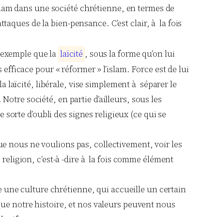
slam dans une société chrétienne, en termes de
taques de la bien-pensance. C’est clair, à la fois
r exemple que la
l
a
ï
c
i
t
é
, sous la forme qu’on lui
s efficace pour « réformer » l’islam. Force est de lui
 laïcité, libérale, vise simplement à séparer le
Notre société, en partie d’ailleurs, sous les
sorte d’oubli des signes religieux (ce qui se
ue nous ne voulions pas, collectivement, voir les
eligion, c’est-à -dire à la fois comme élément
e une culture chrétienne, qui accueille un certain
e notre histoire, et nos valeurs peuvent nous