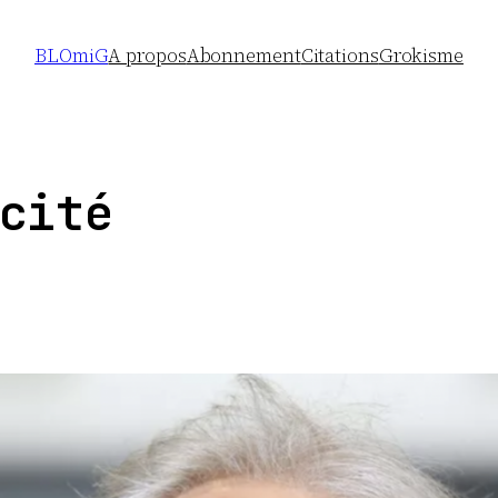
BLOmiG
A propos
Abonnement
Citations
Grokisme
cité