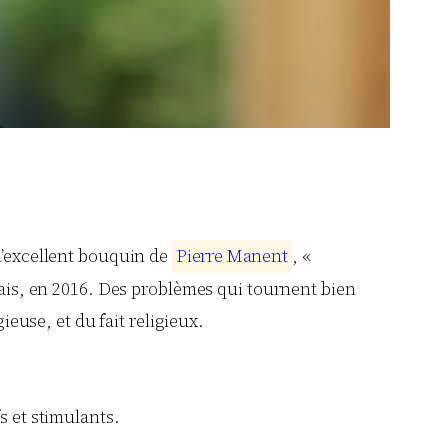
l’excellent bouquin de
P
i
e
r
r
e
M
a
n
e
n
t
, «
nçais, en 2016. Des problèmes qui tournent bien
ieuse, et du fait religieux.
s et stimulants.