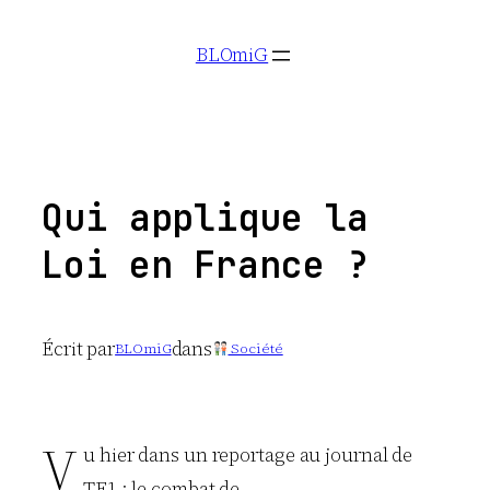
Aller
BLOmiG
au
contenu
Qui applique la
Loi en France ?
Écrit par
dans
BLOmiG
Société
V
u hier dans un reportage au journal de
TF1 : le combat de