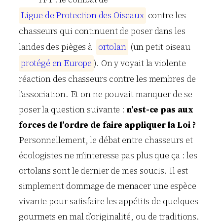
L
i
g
u
e
d
e
P
r
o
t
e
c
t
i
o
n
d
e
s
O
i
s
e
a
u
x
contre les
chasseurs qui continuent de poser dans les
landes des pièges à
o
r
t
o
l
a
n
(un petit oiseau
p
r
o
t
é
g
é
e
n
E
u
r
o
p
e
). On y voyait la violente
réaction des chasseurs contre les membres de
l’association. Et on ne pouvait manquer de se
poser la question suivante :
n’est-ce pas aux
forces de l’ordre de faire appliquer la Loi ?
Personnellement, le débat entre chasseurs et
écologistes ne m’interesse pas plus que ça : les
ortolans sont le dernier de mes soucis. Il est
simplement dommage de menacer une espèce
vivante pour satisfaire les appétits de quelques
gourmets en mal d’originalité, ou de traditions.