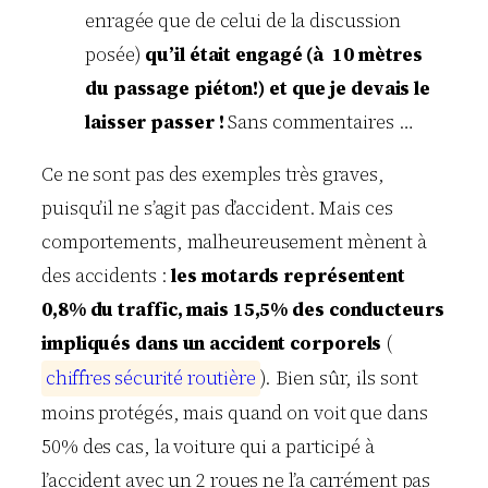
enragée que de celui de la discussion
posée)
qu’il était engagé (à 10 mètres
du passage piéton!) et que je devais le
laisser passer !
Sans commentaires …
Ce ne sont pas des exemples très graves,
puisqu’il ne s’agit pas d’accident. Mais ces
comportements, malheureusement mènent à
des accidents :
les motards représentent
0,8% du traffic, mais 15,5% des conducteurs
impliqués dans un accident corporels
(
c
h
i
f
f
r
e
s
s
é
c
u
r
i
t
é
r
o
u
t
i
è
r
e
). Bien sûr, ils sont
moins protégés, mais quand on voit que dans
50% des cas, la voiture qui a participé à
l’accident avec un 2 roues ne l’a carrément pas