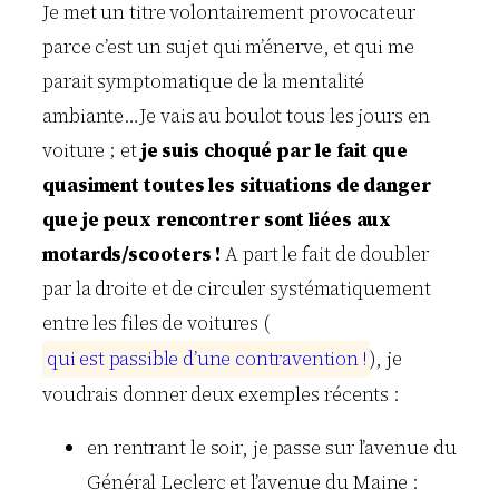
Je met un titre volontairement provocateur
parce c’est un sujet qui m’énerve, et qui me
parait symptomatique de la mentalité
ambiante…Je vais au boulot tous les jours en
voiture ; et
je suis choqué par le fait que
quasiment toutes les situations de danger
que je peux rencontrer sont liées aux
motards/scooters !
A part le fait de doubler
par la droite et de circuler systématiquement
entre les files de voitures (
q
u
i
e
s
t
p
a
s
s
i
b
l
e
d
’
u
n
e
c
o
n
t
r
a
v
e
n
t
i
o
n
!
), je
voudrais donner deux exemples récents :
en rentrant le soir, je passe sur l’avenue du
Général Leclerc et l’avenue du Maine :