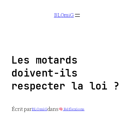
Aller
BLOmiG
au
contenu
Les motards
doivent-ils
respecter la loi ?
Écrit par
dans
BLOmiG
Réflexions