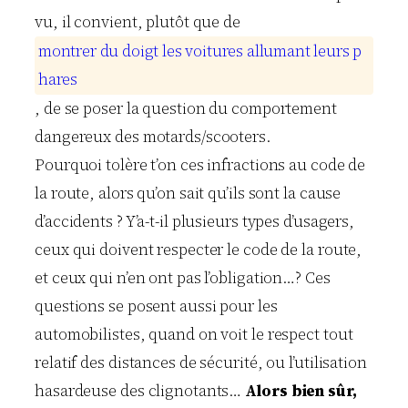
vu, il convient, plutôt que de
m
o
n
t
r
e
r
d
u
d
o
i
g
t
l
e
s
v
o
i
t
u
r
e
s
a
l
l
u
m
a
n
t
l
e
u
r
s
p
h
a
r
e
s
, de se poser la question du comportement
dangereux des motards/scooters.
Pourquoi tolère t’on ces infractions au code de
la route, alors qu’on sait qu’ils sont la cause
d’accidents ? Y’a-t-il plusieurs types d’usagers,
ceux qui doivent respecter le code de la route,
et ceux qui n’en ont pas l’obligation…? Ces
questions se posent aussi pour les
automobilistes, quand on voit le respect tout
relatif des distances de sécurité, ou l’utilisation
hasardeuse des clignotants…
Alors bien sûr,