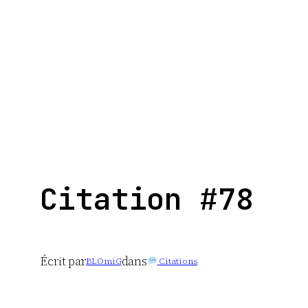
Aller
au
contenu
Citation #78
Écrit par
dans
BLOmiG
Citations