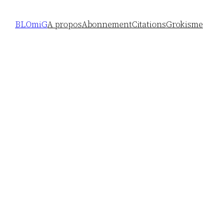
BLOmiG
A propos
Abonnement
Citations
Grokisme