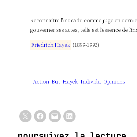
Reconnaître l’individu comme juge en dernier
gouverner ses actes, telle est l’essence de l’i
F
r
i
e
d
r
i
c
h
H
a
y
e
k
(1899-1992)
Action
But
Hayek
Individu
Opinions
poursuivez la lecture …