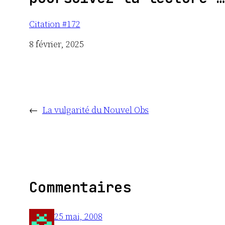
Citation #172
Date
8 février, 2025
←
La vulgarité du Nouvel Obs
Commentaires
25 mai, 2008