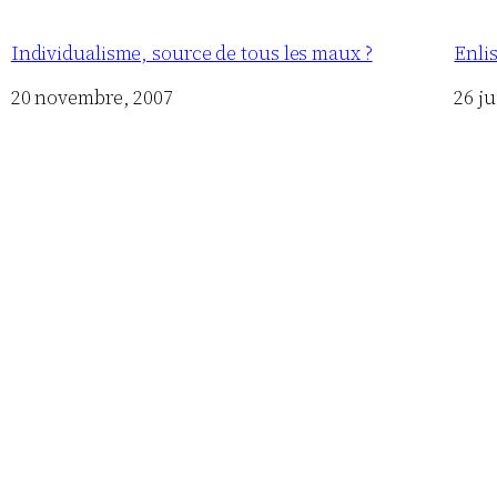
Individualisme, source de tous les maux ?
Enli
Date
20 novembre, 2007
Date
26 ju