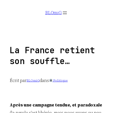
Aller
BLOmiG
au
contenu
La France retient
son souffle…
Écrit par
dans
BLOmiG
Politique
Après une campagne tendue, et paradoxale
(la parole s’est libérée, mais nous avons eu peu