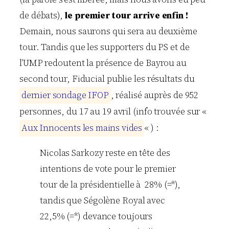
de débats),
le premier tour arrive enfin !
Demain, nous saurons qui sera au deuxième
tour. Tandis que les supporters du PS et de
l’UMP redoutent la présence de Bayrou au
second tour, Fiducial publie les résultats du
d
e
r
n
i
e
r
s
o
n
d
a
g
e
I
F
O
P
, réalisé auprès de 952
personnes, du 17 au 19 avril (info trouvée sur «
A
u
x
I
n
n
o
c
e
n
t
s
l
e
s
m
a
i
n
s
v
i
d
e
s
« ) :
Nicolas Sarkozy reste en tête des
intentions de vote pour le premier
tour de la présidentielle à 28% (=*),
tandis que Ségolène Royal avec
22,5% (=*) devance toujours