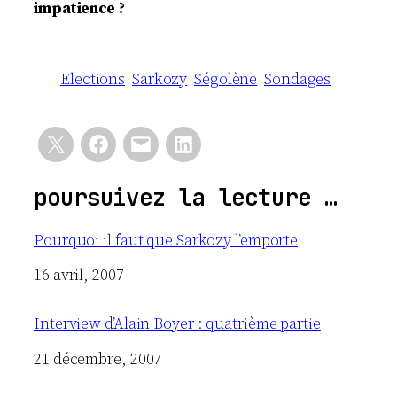
impatience ?
Elections
Sarkozy
Ségolène
Sondages
poursuivez la lecture …
Pourquoi il faut que Sarkozy l’emporte
Date
16 avril, 2007
Interview d’Alain Boyer : quatrième partie
Date
21 décembre, 2007