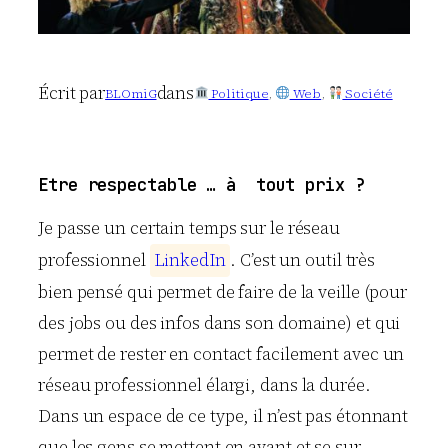
Écrit par
dans
BLOmiG
Politique
, 
Web
, 
Société
Etre respectable … à tout prix ?
Je passe un certain temps sur le réseau
professionnel
L
i
n
k
e
d
I
n
. C’est un outil très
bien pensé qui permet de faire de la veille (pour
des jobs ou des infos dans son domaine) et qui
permet de rester en contact facilement avec un
réseau professionnel élargi, dans la durée.
Dans un espace de ce type, il n’est pas étonnant
que les gens se mettent en avant et se sur-